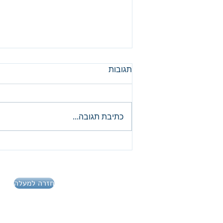
תגובות
כתיבת תגובה...
מדד S&P500, ניתוח יומי
חזרה למעלה