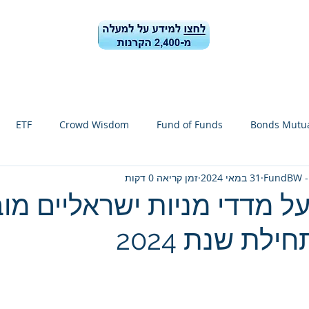
ן הקרנות
קרן הקרנות-ביצועים ונתונים
בלוג
מידע למשקיעי
ETF
Crowd Wisdom
Fund of Funds
Bonds Mutua
FundBW -
31 במאי 2024
זמן קריאה 0 דקות
הקרנות
FundBW
Shekel dollars
l fund zoom spoiler
 על מדדי מניות ישראליים מו
לת שנת 2024
ד הבנקים
China stocks
TA-35
TA-90
TA-Growth
20
Clean energy
Forecast for stock segments 1-6 / 2