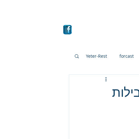
ם
מבחר קרנות
More
Yeter-Rest
forcast
Mutual fund
mutua
בילות
Interesting stocks
Summary of the year 20