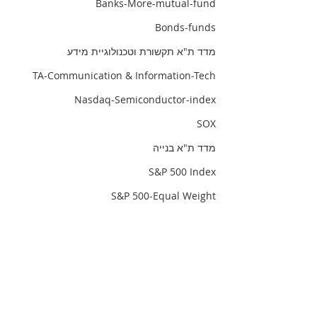
Banks-More-mutual-fund
Bonds-funds
מדד ת"א תקשורת וטכנולוגיית מידע
TA-Communication & Information-Tech
Nasdaq-Semiconductor-index
SOX
מדד ת"א בנייה
S&P 500 Index
S&P 500-Equal Weight
index-israel-iinfrastructure-equity
infrastructure-index
infrastructure-Israel
TA-investment-properties-abroad
TA-90 index