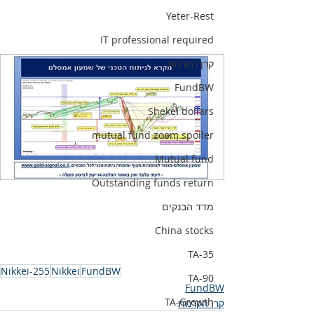
Yeter-Rest
IT professional required
קרן הקרנות
FundBW
Shekel dollars
mutual fund zoom spoiler
Mutual fund
Outstanding funds return
מדד הבנקים
China stocks
TA-35
Nikkei-255
Nikkei
FundBW
TA-90
FundBW
TA-Growth
קרן הקרנות