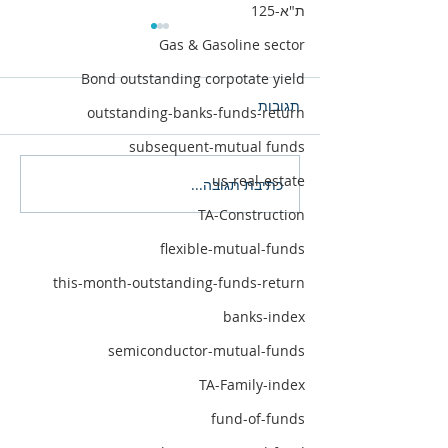
ת"א-125
Gas & Gasoline sector
Bond outstanding corpotate yield
תגובות
outstanding-banks-funds-return
subsequent-mutual funds
us-real-estate
כתיבת תגובה...
40 קרנות מצטיינות תשואה
מתחילת השנה
TA-Construction
flexible-mutual-funds
this-month-outstanding-funds-return
banks-index
semiconductor-mutual-funds
TA-Family-index
fund-of-funds