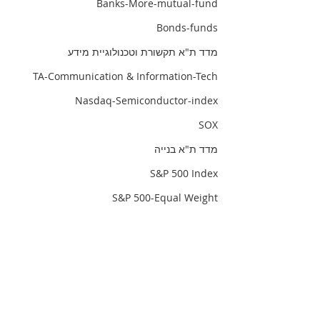
Banks-More-mutual-fund
Bonds-funds
מדד ת"א תקשורת וטכנולוגיית מידע
TA-Communication & Information-Tech
Nasdaq-Semiconductor-index
SOX
מדד ת"א בנייה
S&P 500 Index
S&P 500-Equal Weight
index-israel-iinfrastructure-equity
infrastructure-index
infrastructure-Israel
TA-investment-properties-abroad
TA-90 index