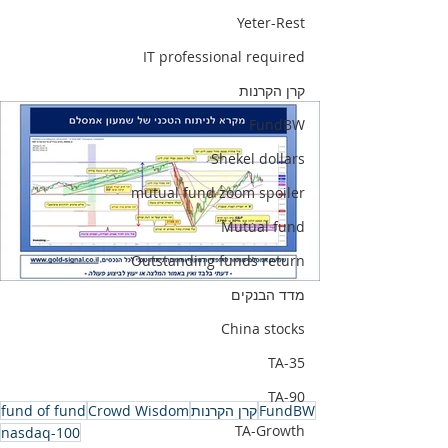
Yeter-Rest
IT professional required
קרן הקרנות
FundBW
Shekel dollars
mutual fund zoom spoiler
Mutual fund
Outstanding funds return
מדד הבנקים
China stocks
TA-35
TA-90
FundBW
קרן הקרנות
Crowd Wisdom
fund of fund
TA-Growth
nasdaq-100