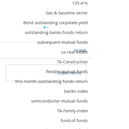
ת"א-125
Gas & Gasoline sector
Bond outstanding corpotate yield
outstanding-banks-funds-return
subsequent-mutual funds
תגובות
us-real-estate
TA-Construction
flexible-mutual-funds
כתיבת תגובה...
40 קרנות מצטיינות תשואה
מתחילת השנה
this-month-outstanding-funds-return
banks-index
semiconductor-mutual-funds
TA-Family-index
fund-of-funds