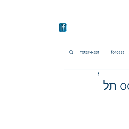
ם
מבחר קרנות
More
Yeter-Rest
forcast
Mutual fund
mutua
"קרן במוקד"- 5125364-מגדל מחקה‏ 00 תל
Interesting stocks
Summary of the year 20