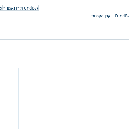
FundBW
קרן נאמנות
s
FundB
קרן הקרנות