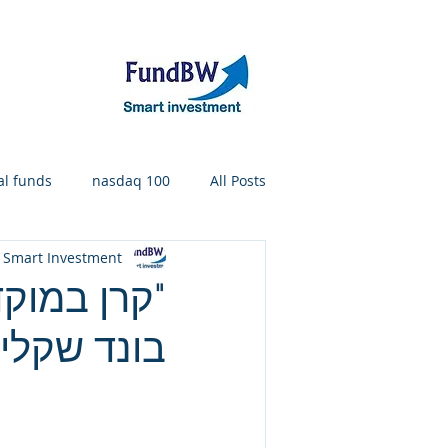
אודות
תיק קר
l funds
nasdaq 100
All Posts
 Smart Investment
IT professional required
קרן 
בונד שקלי 5-15
Outstanding funds return
מד
Outstanding general bond funds