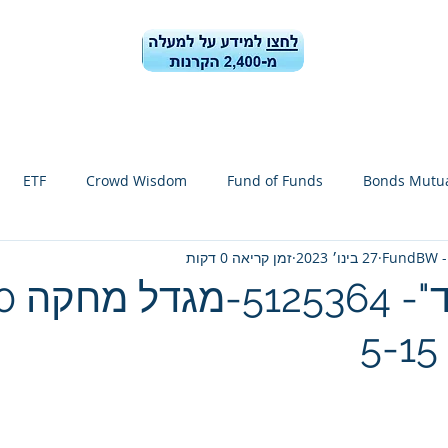
ן הקרנות
קרן הקרנות-ביצועים ונתונים
בלוג
מידע למשקיעי
ETF
Crowd Wisdom
Fund of Funds
Bonds Mutua
FundBW -
27 בינו׳ 2023
זמן קריאה 0 דקות
הקרנות
FundBW
Shekel dollars
l fund zoom spoiler
ד הבנקים
China stocks
TA-35
TA-90
TA-Growth
20
Clean energy
Forecast for stock segments 1-6 / 2