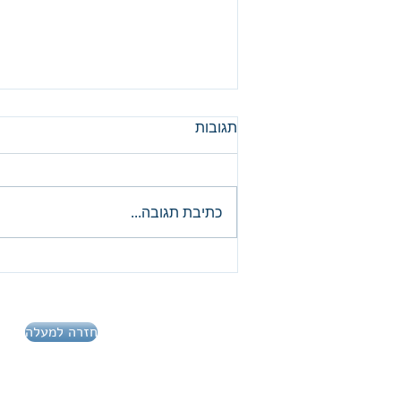
תגובות
כתיבת תגובה...
מדד S&P500, ניתוח יומי
חזרה למעלה