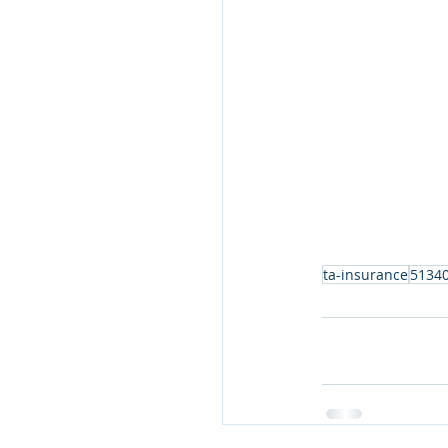
ta-insurance
5134