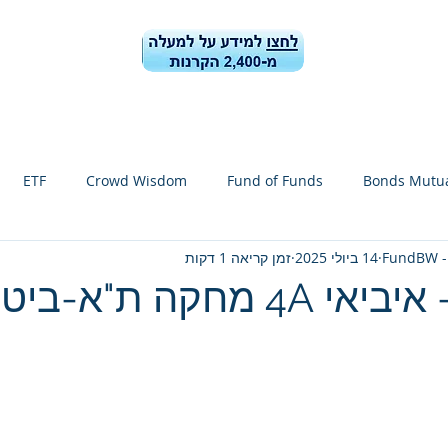
ן הקרנות
קרן הקרנות-ביצועים ונתונים
בלוג
מידע למשקיעי
ETF
Crowd Wisdom
Fund of Funds
Bonds Mutua
FundBW -
14 ביולי 2025
זמן קריאה 1 דקות
הקרנות
FundBW
Shekel dollars
l fund zoom spoiler
ד הבנקים
China stocks
TA-35
TA-90
TA-Growth
20
Clean energy
Forecast for stock segments 1-6 / 2