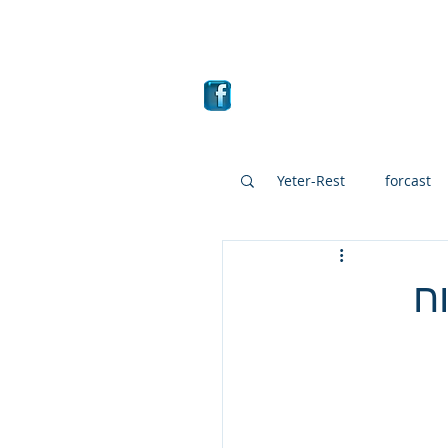
ם
מבחר קרנות
More
Yeter-Rest
forcast
Mutual fund
mutua
Interesting stocks
Summary of the year 20