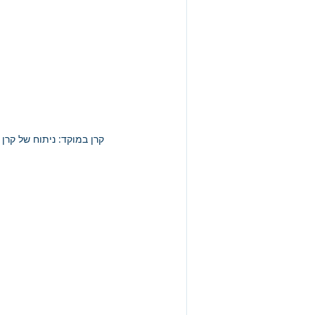
קרן במוקד: ניתוח של קרן מחקה ת"א-IBI, מספר 5134093, המציג את שער הנוכחי,