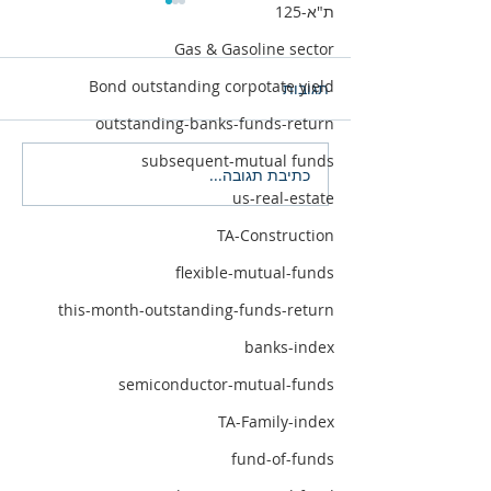
ת"א-125
Gas & Gasoline sector
Bond outstanding corpotate yield
תגובות
outstanding-banks-funds-return
subsequent-mutual funds
כתיבת תגובה...
40 קרנות מצטיינות תשואה
us-real-estate
מתחילת השנה
TA-Construction
flexible-mutual-funds
this-month-outstanding-funds-return
banks-index
semiconductor-mutual-funds
TA-Family-index
fund-of-funds