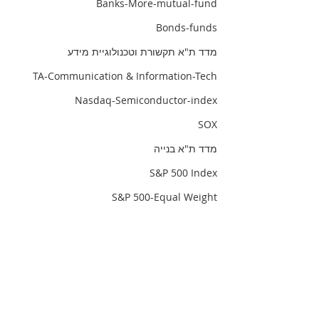
Banks-More-mutual-fund
Bonds-funds
מדד ת"א תקשורת וטכנולוגיית מידע
TA-Communication & Information-Tech
Nasdaq-Semiconductor-index
SOX
מדד ת"א בנייה
S&P 500 Index
S&P 500-Equal Weight
index-israel-iinfrastructure-equity
infrastructure-index
infrastructure-Israel
TA-investment-properties-abroad
TA-90 index