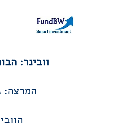
אודות
תיק קר
וובינר: הבו
המרצה: נ
הוובי