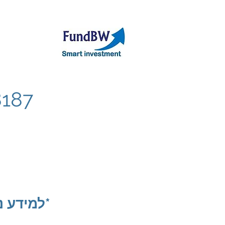
אודות
תיק קר
*למידע נ