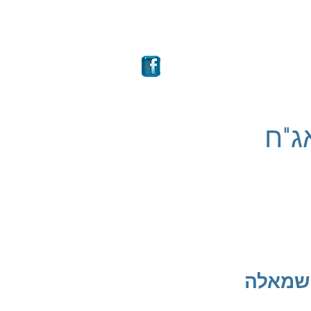
ם
מבחר קרנות
More
ות אג"ח
ע שמאלה