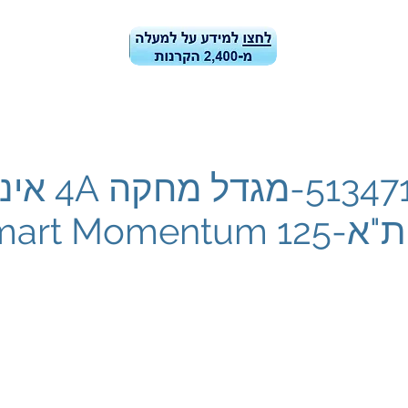
ן הקרנות
קרן הקרנות-ביצועים ונתונים
בלוג
מידע למשקיעי
5134713-מגדל 
ת"א-125 Smart Momentum