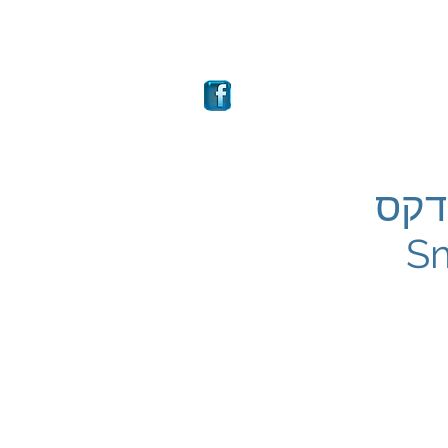
ם
מבחר קרנות
More
מחקה 4A אינדקס