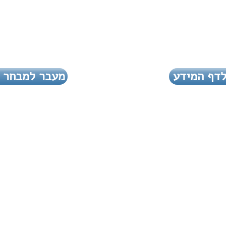
לדף המידע
מעבר למבחר 
היו שותפים להצלחה-הצטרפו לקהילת קרנות
נאמנות-קהילת השקעות למקצוענים ומתחילים
בפייסבוק
לחצו כאן