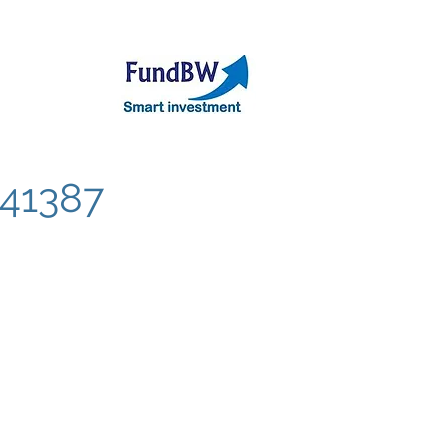
אודות
תיק קר