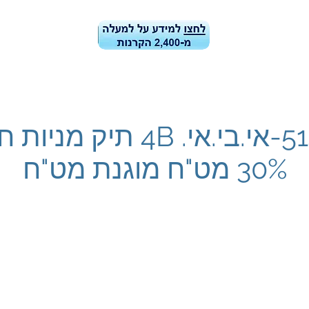
ן הקרנות
קרן הקרנות-ביצועים ונתונים
בלוג
מידע למשקיעי
5141387-אי.בי.אי. 4B תיק מ
30% מט"ח מוגנת מט"ח