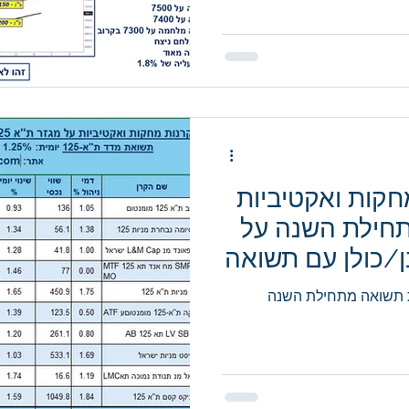
ת"א 125 - מחקות ואקטיביות
תחילת השנה על
א-125, רובן/כולן עם תשואה
1