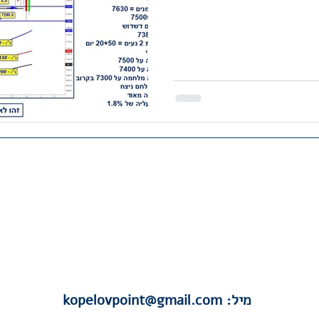
היו שותפים להצלחה-הצטרפו לקהילת קרנות
נאמנות-קהילת השקעות למקצוענים ומתחילים
בפייסבוק
לחצו כאן
תקנון האתר
מיל:
kopelovpoint@gmail.com